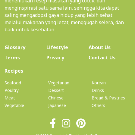
menemukan resep masakan yang cocok, dan
menginspirasi satu sama lain, sehingga kita dapat
saling mengadopsi gaya hidup yang lebih sehat
melalui makanan yang lezat, menggugah selera, dan
baik untuk kesehatan.
(current)
Glossary
Lifestyle
About Us
Terms
Privacy
Contact Us
(current)
Recipes
Seafood
Vegetarian
Korean
Poultry
Dessert
Drinks
Meat
Chinese
Bread & Pastries
Vegetable
Japanese
Others