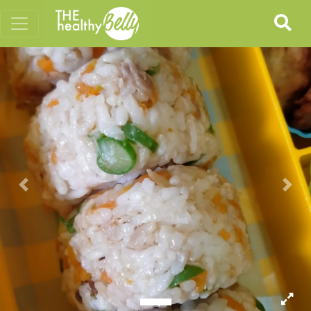
Previous
Nex