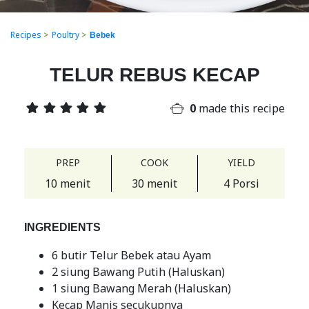
Recipes
>
Poultry
>
Bebek
TELUR REBUS KECAP
0
made this recipe
PREP
COOK
YIELD
10 menit
30 menit
4 Porsi
INGREDIENTS
6 butir Telur Bebek atau Ayam
2 siung Bawang Putih (Haluskan)
1 siung Bawang Merah (Haluskan)
Kecap Manis secukupnya