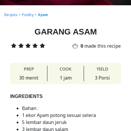
Recipes
>
Poultry
>
Ayam
GARANG ASAM
0
made this recipe
PREP
COOK
YIELD
30 menit
1 jam
3 Porsi
INGREDIENTS
Bahan :
1 ekor Ayam potong sesuai selera
5 lembar daun jeruk
3 lembar daun salam