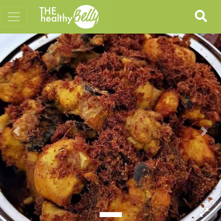
Previous
Nex