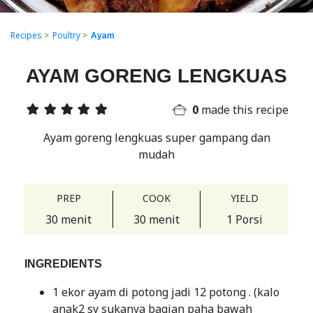
Recipes
>
Poultry
>
Ayam
AYAM GORENG LENGKUAS
0
made this recipe
Ayam goreng lengkuas super gampang dan
mudah
PREP
COOK
YIELD
30 menit
30 menit
1 Porsi
INGREDIENTS
1 ekor ayam di potong jadi 12 potong . (kalo
anak2 sy sukanya bagian paha bawah