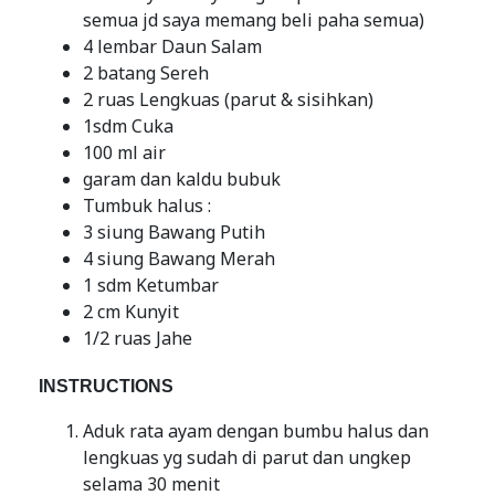
semua jd saya memang beli paha semua)
4 lembar Daun Salam
2 batang Sereh
2 ruas Lengkuas (parut & sisihkan)
1sdm Cuka
100 ml air
garam dan kaldu bubuk
Tumbuk halus :
3 siung Bawang Putih
4 siung Bawang Merah
1 sdm Ketumbar
2 cm Kunyit
1/2 ruas Jahe
INSTRUCTIONS
Aduk rata ayam dengan bumbu halus dan
lengkuas yg sudah di parut dan ungkep
selama 30 menit