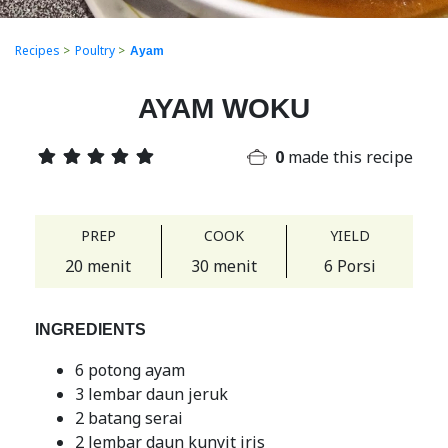
Recipes
>
Poultry
>
Ayam
AYAM WOKU
0
made this recipe
PREP
COOK
YIELD
20 menit
30 menit
6 Porsi
INGREDIENTS
6 potong ayam
3 lembar daun jeruk
2 batang serai
2 lembar daun kunyit iris