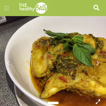
Previous
Nex