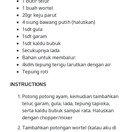
1 butir telur
1 buah wortel
20gr keju parut
4 siung bawang putih (haluskan)
1sdt gula
1sdt garam
1sdt kaldu bubuk
Secukupnya lada
Bahan untuk membalur:
4sdm tepung terigu larutkan dengan air
Tepung roti
INSTRUCTIONS
Potong potong ayam, kemudian tambahkan
telur, garam, gula, lada, tepung tapioka,
serta kaldu bubuk sampai rata. Haluskan
dengan chopper/mixer
Tambahkan potongan wortel (kalau aku di