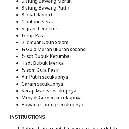
5 siung Bawang Merah
3 siung Bawang Putih
3 buah Kemiri
1 batang Serai
5 gram Lengkuas
½ Biji Pala
2 lembar Daun Salam
¼ Gula Merah ukuran sedang
½ sdt Bubuk Ketumbar
1 sdt Bubuk Merica
½ sdm Gula Pasir
Air Putih secukupnya
Garam secukupnya
Kecap Manis secukupnya
Minyak Goreng secukupnya
Bawang Goreng secukupnya
INSTRUCTIONS
Rebus daging sapi dan goreng tahu terlebih