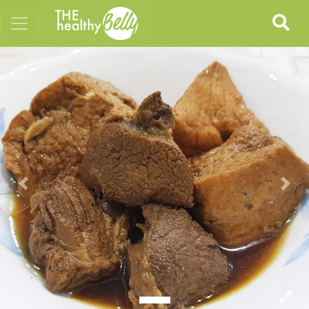
Previous
Nex