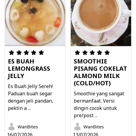
ES BUAH
SMOOTHIE
LEMONGRASS
PISANG COKELAT
JELLY
ALMOND MILK
(COLD/HOT)
Es Buah Jelly Sereh!
Paduan buah segar
Smoothie yang sangat
dengan jeli pandan,
bermanfaat. Versi
pektin a ...
dingin cocok untuk
pre/post ...
WanBites
WanBites
16/07/2026
13/07/2026