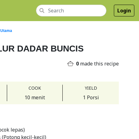
Login
 Utama
LUR DADAR BUNCIS
0
made this recipe
COOK
YIELD
10 menit
1 Porsi
ocok lepas)
 (Potong kecil-kecil)