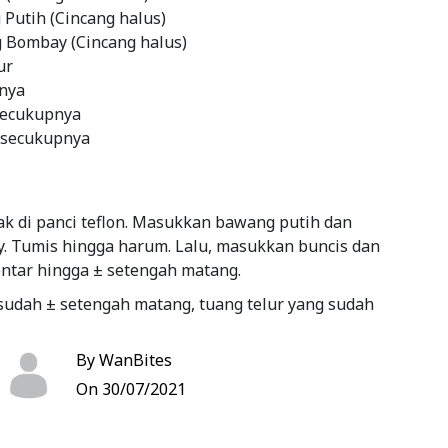
Putih (Cincang halus)
Bombay (Cincang halus)
ur
nya
secukupnya
 secukupnya
k di panci teflon. Masukkan bawang putih dan
 Tumis hingga harum. Lalu, masukkan buncis dan
ntar hingga ± setengah matang.
 sudah ± setengah matang, tuang telur yang sudah
Lalu, berikan kaldu jamur, garam dan merica bubuk
By WanBites
arna berubah menjadi kuning hingga kecoklatan.
On 30/07/2021
 angkat dan sajikan.