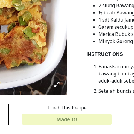
2 siung Bawang 
½ buah Bawang 
1 sdt Kaldu Jam
Garam secukup
Merica Bubuk 
Minyak Goreng
INSTRUCTIONS
Panaskan minya
bawang bombay.
aduk-aduk sebe
Setelah buncis
dikocok lepas. 
secukupnya.
Tried This Recipe
Masak hingga w
Made It!
Setelah matang,