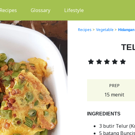
(current)
Recipes
Glossary
Lifestyle
Recipes
>
Vegetable
>
Hidangan
TE
PREP
15 menit
INGREDIENTS
3 butir Telur (K
Next
5 batang Buncis