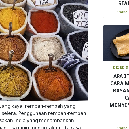
SEA
Contin
DRIED &
APA I
CARA 
RASA
C
MENYI
a yang kaya, rempah-rempah yang
h selera. Penggunaan rempah-rempah
asakan India yang menambahkan
. Jika ingin menciptakan cita rasa
Contin