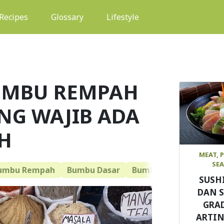
(current)
Recipes
Glossary
Lifestyle
UMBU REMPAH
NG WAJIB ADA
AH
MEAT, 
SE
umbu Rempah
Bumbu Dasar
Bumbu Herba
India
SUSH
DAN 
GRAD
ARTIN