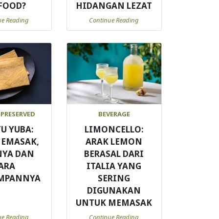
FOOD?
HIDANGAN LEZAT
ue Reading
Continue Reading
 PRESERVED
BEVERAGE
TU YUBA:
LIMONCELLO:
MEMASAK,
ARAK LEMON
NYA DAN
BERASAL DARI
ARA
ITALIA YANG
MPANNYA
SERING
DIGUNAKAN
UNTUK MEMASAK
ue Reading
Continue Reading