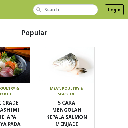
Login
Popular
POULTRY &
MEAT, POULTRY &
AFOOD
SEAFOOD
Tandoori
I GRADE
5 CARA
SASHIMI
MENGOLAH
E: APA
KEPALA SALMON
YA PADA
MENJADI