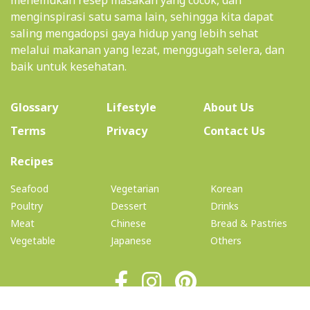
menginspirasi satu sama lain, sehingga kita dapat
saling mengadopsi gaya hidup yang lebih sehat
melalui makanan yang lezat, menggugah selera, dan
baik untuk kesehatan.
(current)
Glossary
Lifestyle
About Us
Terms
Privacy
Contact Us
(current)
Recipes
Seafood
Vegetarian
Korean
Poultry
Dessert
Drinks
Meat
Chinese
Bread & Pastries
Vegetable
Japanese
Others
© 2026 Copyright: TheHealthyBelly