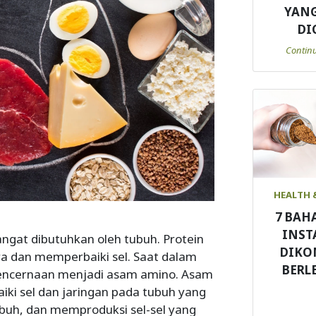
YANG
DI
Contin
HEALTH 
7 BAH
INST
angat dibutuhkan oleh tubuh. Protein
DIKO
 dan memperbaiki sel. Saat dalam
BERL
 pencernaan menjadi asam amino. Asam
i sel dan jaringan pada tubuh yang
uh, dan memproduksi sel-sel yang