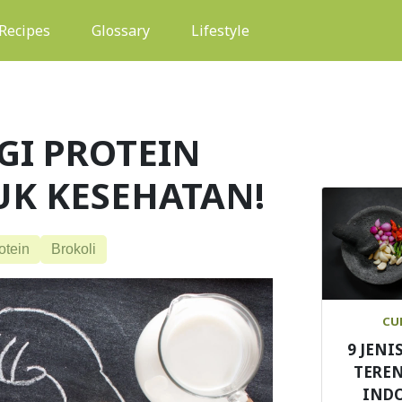
(current)
Recipes
Glossary
Lifestyle
I PROTEIN
UK KESEHATAN!
otein
Brokoli
CU
9 JENI
TEREN
IND