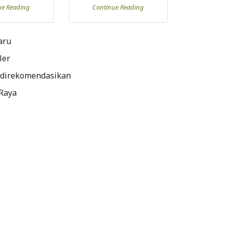
ue Reading
Continue Reading
aru
ler
 direkomendasikan
 Raya