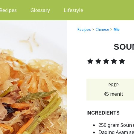
(current)
Recipes
Glossary
Lifestyle
Recipes
>
Chinese
>
Mie
SOU
PREP
45 menit
INGREDIENTS
250 gram Soun (
Next
Daging Ayam s