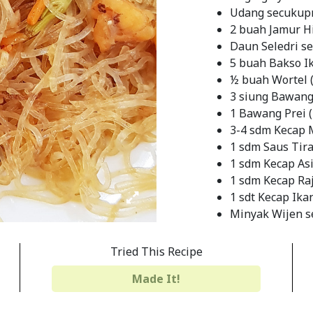
Udang secukupny
2 buah Jamur Hio
Daun Seledri s
5 buah Bakso I
½ buah Wortel (I
3 siung Bawang
1 Bawang Prei (
3-4 sdm Kecap 
1 sdm Saus Tir
1 sdm Kecap As
1 sdm Kecap Ra
1 sdt Kecap Ika
Minyak Wijen 
Garam secukup
Bubuk Merica 
Tried This Recipe
Penyedap secu
Made It!
Minyak Goreng
INSTRUCTIONS