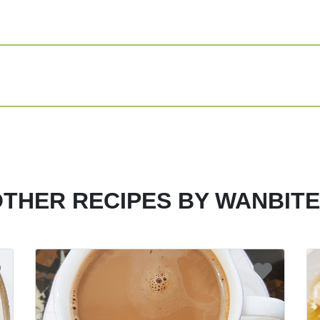
Panaskan minya
sudah cukup pa
Tumis hingga h
Setelah bawang
daging ayam, ud
Berikan kecap m
kecap ikan, ga
semuanya hingg
Setelah semua 
THER RECIPES BY WANBIT
aduk lagi hing
Masak hingga ma
Sebelum dipinda
Soun goreng sea
Share
Print