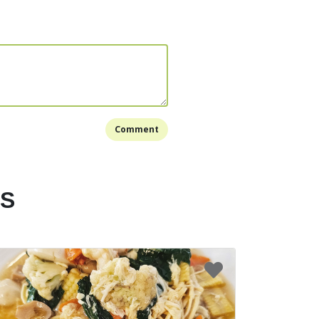
k goreng secukupnya di wajan. Setelah minyak
nas, masukkan bawang putih dan bawang prei.
arum.
 putih dan bawang prei sudah harum, masukkan
ang, jamur, bakso ikan dan wortel.
anis, saus tiram, kecap asin, kecap raja rasa,
Comment
ram, bubuk merica dan bumbu penyedap. Aduk
a rata.
sudah diaduk hingga rata, masukkan soun dan
ES
ga semua bagian soun terbumbui.
tang dan koreksi rasa jika perlu.
hkan ke piring saji, berikan sedikit minyak wijen.
food sudah siap untuk disajikan.
Bookmark