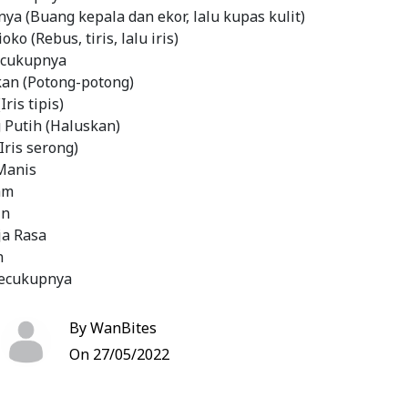
a (Buang kepala dan ekor, lalu kupas kulit)
ko (Rebus, tiris, lalu iris)
ecukupnya
kan (Potong-potong)
ris tipis)
 Putih (Haluskan)
Iris serong)
Manis
am
in
ja Rasa
n
secukupnya
nya
secukupnya
By WanBites
kupnya
On 27/05/2022
 secukupnya