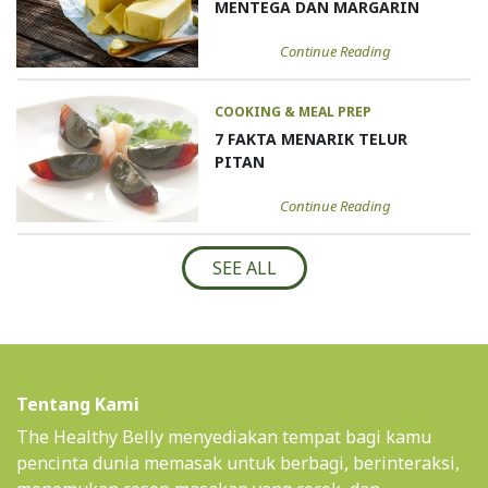
MENTEGA DAN MARGARIN
Continue Reading
COOKING & MEAL PREP
7 FAKTA MENARIK TELUR
PITAN
Continue Reading
SEE ALL
Tentang Kami
The Healthy Belly menyediakan tempat bagi kamu
pencinta dunia memasak untuk berbagi, berinteraksi,