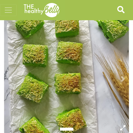
Previous
Nex