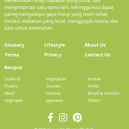
menemukan resep masakan yang cocok, dan
menginspirasi satu sama lain, sehingga kita dapat
saling mengadopsi gaya hidup yang lebih sehat
melalui makanan yang lezat, menggugah selera, dan
baik untuk kesehatan.
(current)
Glossary
Lifestyle
About Us
Terms
Privacy
Contact Us
(current)
Recipes
Seafood
Vegetarian
Korean
Poultry
Dessert
Drinks
Meat
Chinese
Bread & Pastries
Vegetable
Japanese
Others