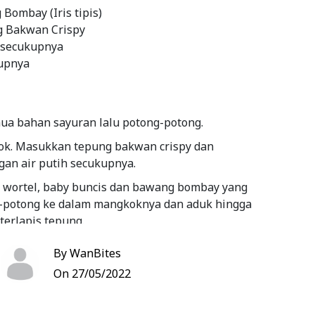
Bombay (Iris tipis)
g Bakwan Crispy
 secukupnya
kupnya
mua bahan sayuran lalu potong-potong.
k. Masukkan tepung bakwan crispy dan
an air putih secukupnya.
 wortel, baby buncis dan bawang bombay yang
-potong ke dalam mangkoknya dan aduk hingga
terlapis tepung.
k goreng secukupnya di wajan. Setelah minyak
By WanBites
anas, masukkan adonan dengan menggunakan
On 27/05/2022
tuk membentuk adonan menjadi bulat besar.
matang atau warnanya berubah menjadi coklat