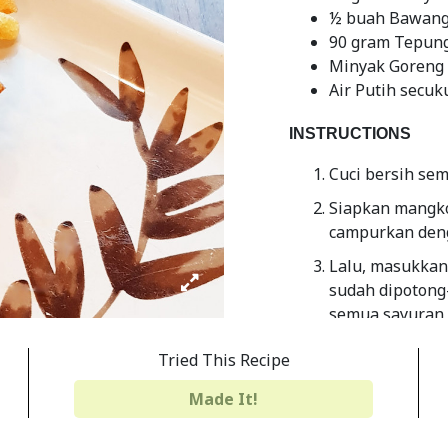
½ buah Bawang 
90 gram Tepun
Minyak Goreng
Air Putih secu
INSTRUCTIONS
Cuci bersih se
Siapkan mangko
campurkan deng
Lalu, masukkan
sudah dipotong
semua sayuran 
Panaskan minya
Tried This Recipe
sudah cukup p
sendok nasi un
Made It!
Goreng hingga 