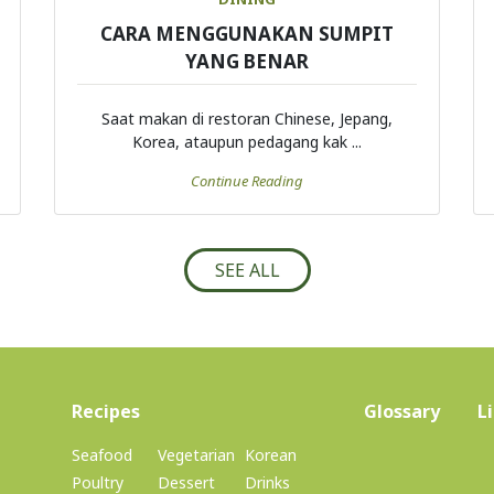
CARA MENGGUNAKAN SUMPIT
YANG BENAR
Saat makan di restoran Chinese, Jepang,
Korea, ataupun pedagang kak ...
Continue Reading
SEE ALL
(current)
Recipes
Glossary
L
Seafood
Vegetarian
Korean
Poultry
Dessert
Drinks