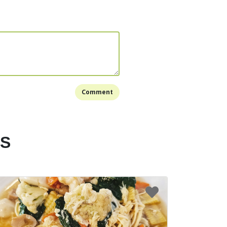
 angkat dan tiris minyaknya dengan tisu goreng.
iap untuk disajikan.
Bookmark
Comment
ES