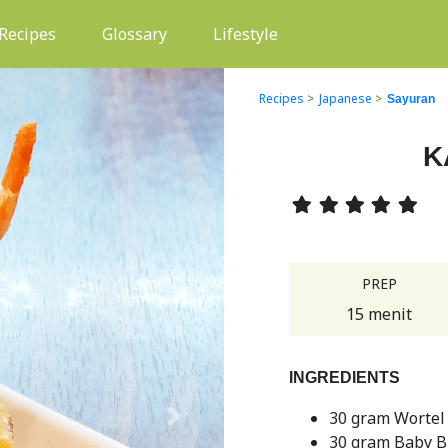
(current)
Recipes
Glossary
Lifestyle
Recipes
>
Japanese
>
Sayuran
K
PREP
15 menit
INGREDIENTS
30 gram Wortel
Next
30 gram Baby B