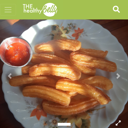
Previous
Nex