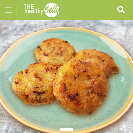
Previous
Nex