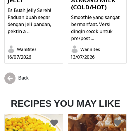
JELLY
ALMOND MILK
(COLD/HOT)
Es Buah Jelly Sereh!
Paduan buah segar
Smoothie yang sangat
dengan jeli pandan,
bermanfaat. Versi
pektin a ...
dingin cocok untuk
pre/post ...
WanBites
WanBites
16/07/2026
13/07/2026
Back
RECIPES YOU MAY LIKE