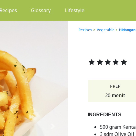
(current)
Recipes
Glossary
Lifestyle
Recipes
>
Vegetable
>
Hidangan
PREP
20 menit
INGREDIENTS
500 gram Kenta
Next
3 sdm Olive Oil