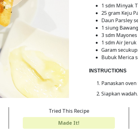
1 sdm Minyak T
25 gram Keju 
Daun Parsley s
1 siung Bawang
3 sdm Mayones
1 sdm Air Jeru
Garam secukup
Bubuk Merica 
INSTRUCTIONS
Panaskan oven 
Siapkan wadah.
bubuk. Aduk se
Tried This Recipe
Setelah semua s
dengan baking 
Made It!
tersebut.
Masukkan loyan