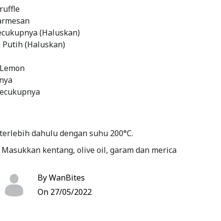
ruffle
Parmesan
ecukupnya (Haluskan)
 Putih (Haluskan)
k Lemon
nya
secukupnya
terlebih dahulu dengan suhu 200°C.
 Masukkan kentang, olive oil, garam dan merica
mua hingga rata.
By WanBites
udah diaduk rata, siapkan loyang dan lapisi
paper. Lalu, pindahkan kentangnya ke loyang
On 27/05/2022
g ke dalam oven dan panggang dengan suhu