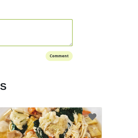
atang atau selama ± 40-50 menit dan warna
berubah menjadi kuning emas. Masing-masing
waktu memanggang yang berbeda, sesuaikan
sing-masing.
 keluarkan loyangnya. Berikan french fries minyak
armesan dan daun parsley. Aduk semua hingga rata.
 dan tuang french fries nya dan sajikan saat
Comment
t, truffle fries bisa disajikan dengan saus
ai pendamping. Untuk membuatnya, siapkan
ES
kkan bawang putih, mayones, air jeruk lemon,
an secubit bubuk merica. Aduk semua hingga rata.
Bookmark