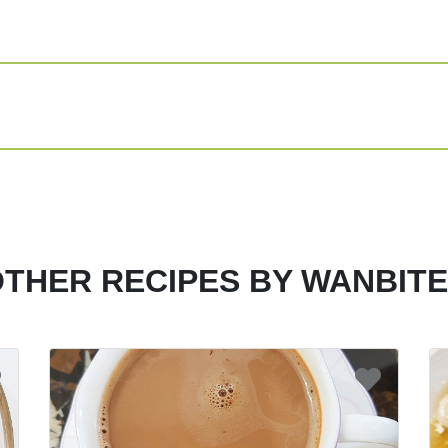
200°C hingga m
kentang sudah 
oven memiliki 
dengan oven ma
Setelah matang,
truffle, keju p
Siapkan mangkok
masih hangat.
Agar lebih nikma
mayones sebag
THER RECIPES BY WANBIT
wadah dan masu
secubit garam d
Share
Print