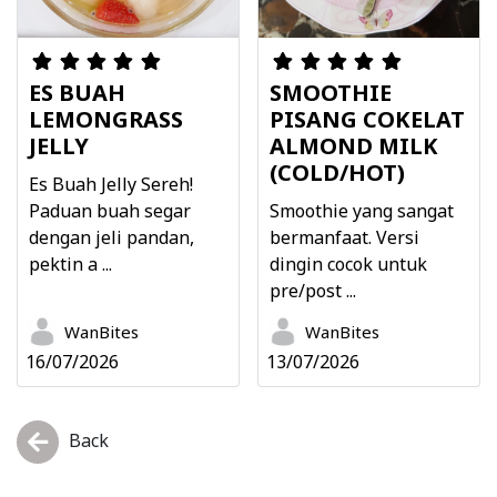
ES BUAH
SMOOTHIE
LEMONGRASS
PISANG COKELAT
JELLY
ALMOND MILK
(COLD/HOT)
Es Buah Jelly Sereh!
Paduan buah segar
Smoothie yang sangat
dengan jeli pandan,
bermanfaat. Versi
pektin a ...
dingin cocok untuk
pre/post ...
WanBites
WanBites
16/07/2026
13/07/2026
Back