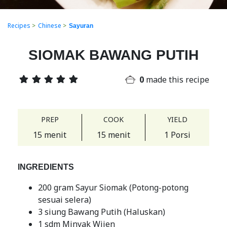
Recipes
>
Chinese
>
Sayuran
SIOMAK BAWANG PUTIH
0
made this recipe
PREP
COOK
YIELD
15 menit
15 menit
1 Porsi
INGREDIENTS
200 gram Sayur Siomak (Potong-potong
sesuai selera)
3 siung Bawang Putih (Haluskan)
1 sdm Minyak Wijen