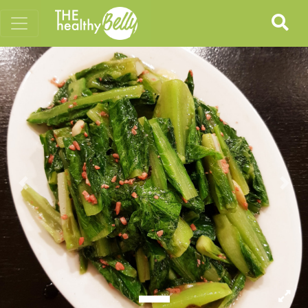
Previous
Nex