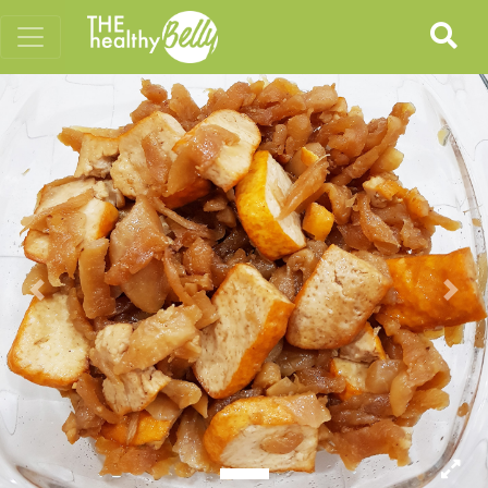
Previous
Nex