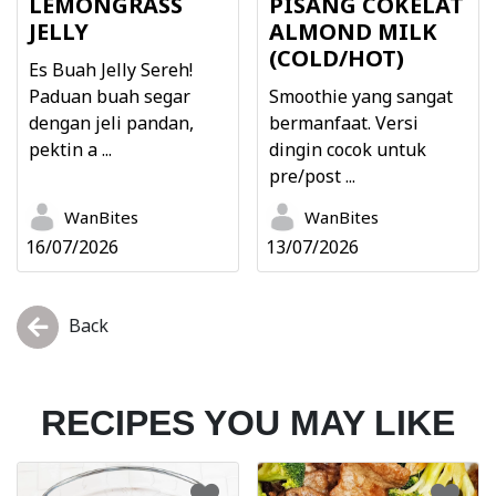
LEMONGRASS
PISANG COKELAT
JELLY
ALMOND MILK
(COLD/HOT)
Es Buah Jelly Sereh!
Paduan buah segar
Smoothie yang sangat
dengan jeli pandan,
bermanfaat. Versi
pektin a ...
dingin cocok untuk
pre/post ...
WanBites
WanBites
16/07/2026
13/07/2026
Back
RECIPES YOU MAY LIKE