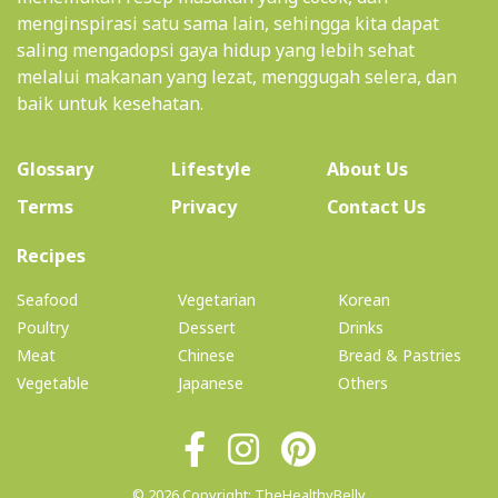
menginspirasi satu sama lain, sehingga kita dapat
saling mengadopsi gaya hidup yang lebih sehat
melalui makanan yang lezat, menggugah selera, dan
baik untuk kesehatan.
(current)
Glossary
Lifestyle
About Us
Terms
Privacy
Contact Us
(current)
Recipes
Seafood
Vegetarian
Korean
Poultry
Dessert
Drinks
Meat
Chinese
Bread & Pastries
Vegetable
Japanese
Others
© 2026 Copyright: TheHealthyBelly