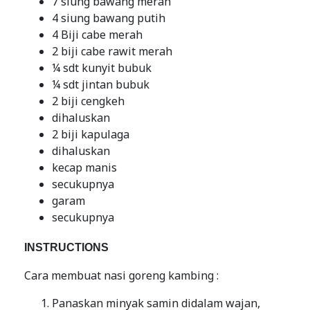
7 siung bawang merah
4 siung bawang putih
4 Biji cabe merah
2 biji cabe rawit merah
¼ sdt kunyit bubuk
¼ sdt jintan bubuk
2 biji cengkeh
dihaluskan
2 biji kapulaga
dihaluskan
kecap manis
secukupnya
garam
secukupnya
INSTRUCTIONS
Cara membuat nasi goreng kambing :
Panaskan minyak samin didalam wajan,