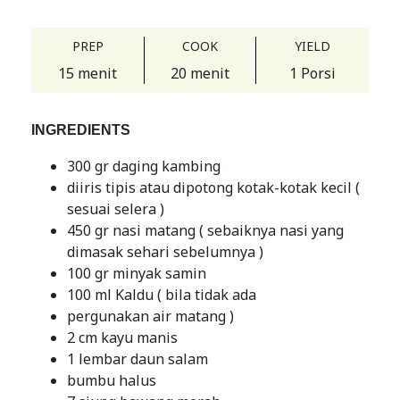
PREP
COOK
YIELD
15 menit
20 menit
1 Porsi
INGREDIENTS
300 gr daging kambing
diiris tipis atau dipotong kotak-kotak kecil (
sesuai selera )
450 gr nasi matang ( sebaiknya nasi yang
dimasak sehari sebelumnya )
100 gr minyak samin
100 ml Kaldu ( bila tidak ada
pergunakan air matang )
2 cm kayu manis
1 lembar daun salam
bumbu halus