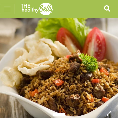
Previous
Nex