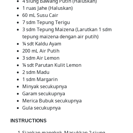
4 siung Bawang Putih (Haluskan)
1 ruas Jahe (Haluskan)
60 mL Susu Cair
7 sdm Tepung Terigu
3 sdm Tepung Maizena (Larutkan 1 sdm
tepung maizena dengan air putih)
¼ sdt Kaldu Ayam
200 mL Air Putih
3 sdm Air Lemon
¼ sdt Parutan Kulit Lemon
2 sdm Madu
1 sdm Margarin
Minyak secukupnya
Garam secukupnya
Merica Bubuk secukupnya
Gula secukupnya
INSTRUCTIONS
Siapkan mangkok. Masukkan 2 siung