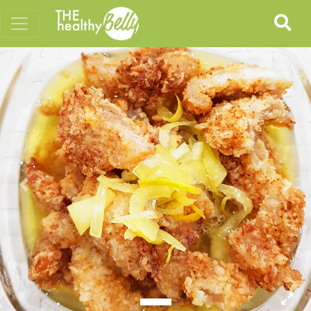
Previous
Nex