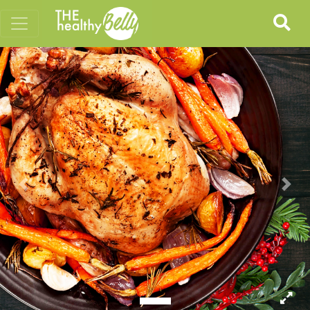
Previous
Nex